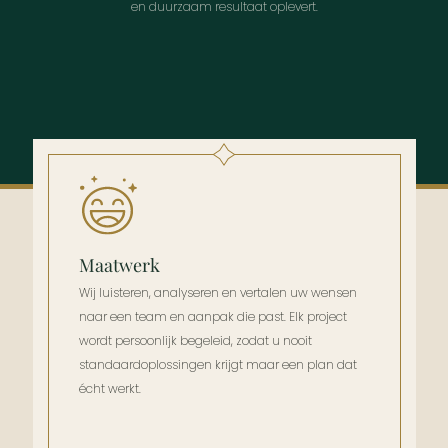
en duurzaam resultaat oplevert.
Maatwerk
Wij luisteren, analyseren en vertalen uw wensen
naar een team en aanpak die past. Elk project
wordt persoonlijk begeleid, zodat u nooit
standaardoplossingen krijgt maar een plan dat
écht werkt.