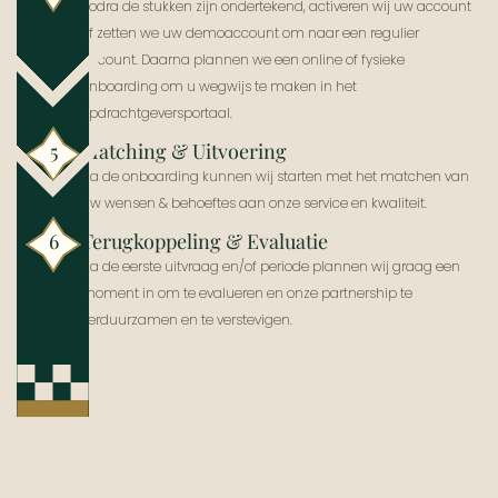
Zodra de stukken zijn ondertekend, activeren wij uw account
of zetten we uw demoaccount om naar een regulier
account. Daarna plannen we een online of fysieke
onboarding om u wegwijs te maken in het
opdrachtgeversportaal.
Matching & Uitvoering
5
Na de onboarding kunnen wij starten met het matchen van
uw wensen & behoeftes aan onze service en kwaliteit.
Terugkoppeling & Evaluatie
6
Na de eerste uitvraag en/of periode plannen wij graag een
moment in om te evalueren en onze partnership te
verduurzamen en te verstevigen.