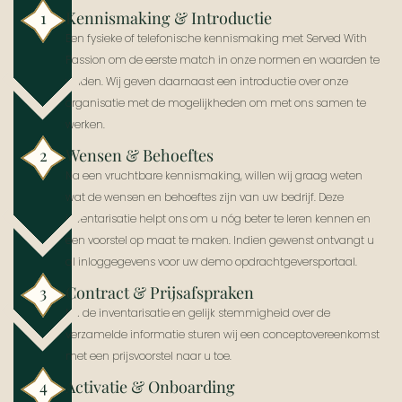
Kennismaking & Introductie
1
Een fysieke of telefonische kennismaking met Served With
Passion om de eerste match in onze normen en waarden te
vinden. Wij geven daarnaast een introductie over onze
organisatie met de mogelijkheden om met ons samen te
werken.
Wensen & Behoeftes
2
Na een vruchtbare kennismaking, willen wij graag weten
wat de wensen en behoeftes zijn van uw bedrijf. Deze
inventarisatie helpt ons om u nóg beter te leren kennen en
een voorstel op maat te maken. Indien gewenst ontvangt u
al inloggegevens voor uw demo opdrachtgeversportaal.
Contract & Prijsafspraken
3
Na de inventarisatie en gelijk stemmigheid over de
verzamelde informatie sturen wij een conceptovereenkomst
met een prijsvoorstel naar u toe.
Activatie & Onboarding
4